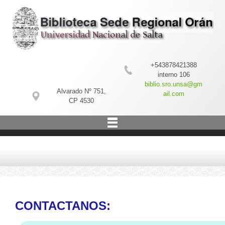
+543878421388
interno 106
biblio.sro.unsa@gm
Alvarado Nº 751,
ail.com
CP 4530
CONTACTANOS: